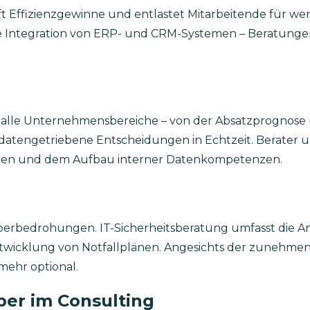
fft Effizienzgewinne und entlastet Mitarbeitende für we
e Integration von ERP- und CRM-Systemen – Beratungen
le Unternehmensbereiche – von der Absatzprognose üb
datengetriebene Entscheidungen in Echtzeit. Berater unt
gien und dem Aufbau interner Datenkompetenzen.
 Cyberbedrohungen. IT-Sicherheitsberatung umfasst die A
cklung von Notfallplänen. Angesichts der zunehmende
mehr optional.
ber im Consulting